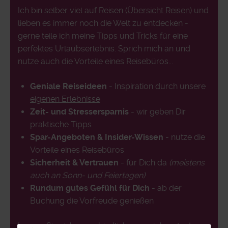
Ich bin selber viel auf Reisen (
Übersicht Reisen
) und
lieben es immer noch die Welt zu entdecken -
gerne teile ich meine Tipps und Tricks für eine
perfektes Urlaubserlebnis. Sprich mich an und
nutze auch die Vorteile eines Reisebüros...
Geniale Reiseideen
- Inspiration durch unsere
eigenen Erlebnisse
Zeit- und Stressersparnis
- wir geben Dir
praktische Tipps
Spar-Angeboten & Insider-Wissen
- nutze die
Vorteile eines Reisebüros
Sicherheit & Vertrauen
- für Dich da
(meistens
auch an Sonn- und Feiertagen)
Rundum gutes Gefühl für Dich
- ab der
Buchung die Vorfreude genießen
Lassen Sie sich unverbindlich von mir beraten!