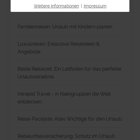
Reiseversicherungen: Schutz für deinen
Weitere Informationen
|
Impressum
Urlaub
Familienreisen: Urlaub mit Kindern planen
Luxusreisen: Exklusive Reiseideen &
Angebote
Beste Reisezeit: Ein Leitfaden für das perfekte
Urlaubserlebnis
Intrepid Travel - in Kleingruppen die Welt
entdecken
Reise-Packliste: Alles Wichtige für den Urlaub
Reiseunfallversicherung: Schutz im Urlaub