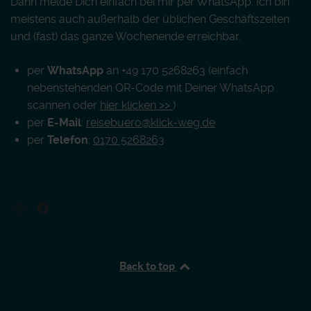
Dann melde Dich einfach bei mir per WhatsApp. Ich bin
meistens auch außerhalb der üblichen Geschäftszeiten
und (fast) das ganze Wochenende erreichbar.
per
WhatsApp
an +49 170 5268263 (einfach
nebenstehenden QR-Code mit Deiner WhatsApp
scannen oder
hier klicken >>
)
per
E-Mail
:
reisebuero@klick-weg.de
per
Telefon
:
0170 5268263
Back to top