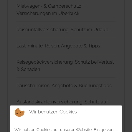
Mietwagen- & Camperschutz:
Versicherungen im Überblick
Reiseunfallversicherung: Schutz im Urlaub
Last-minute-Reisen: Angebote & Tipps
Reisegepäckversicherung: Schutz bei Verlust
& Schäden
Pauschalreisen: Angebote & Buchungstipps
Auslandskrankenversicherung: Schutz auf
Reisen
Wir benutzen Cookies
Hotelvergleich: Hotels & Preise vergleichen
Wir nutzen Cookies auf unserer Website. Einige von