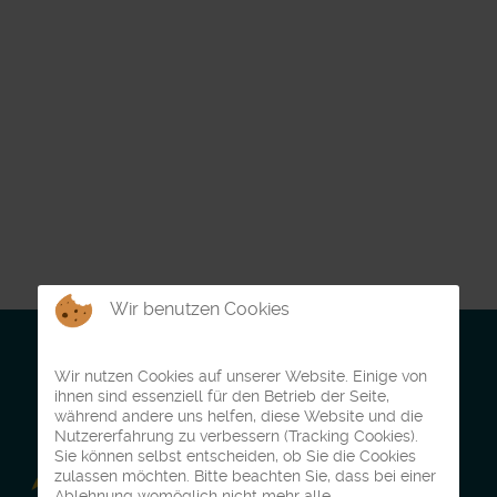
Wir benutzen Cookies
Wir nutzen Cookies auf unserer Website. Einige von
ihnen sind essenziell für den Betrieb der Seite,
während andere uns helfen, diese Website und die
Nutzererfahrung zu verbessern (Tracking Cookies).
Sie können selbst entscheiden, ob Sie die Cookies
zulassen möchten. Bitte beachten Sie, dass bei einer
Ablehnung womöglich nicht mehr alle