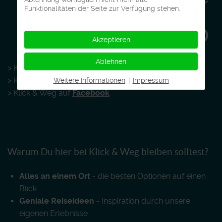
Funktionalitäten der Seite zur Verfügung stehen.
Akzeptieren
Ablehnen
> Klick & Weg auf
LinkedIn
> Klick & Weg auf
Instagram
Weitere Informationen
|
Impressum
> Klick & Weg auf
Facebook
Warum Du hier bei Klick & Weg bleiben solltest?
Alles an einem Ort
- die besten Optionen auf einen
Blick
Geniale Reiseideen
- Inspiration durch unsere
eigenen Erlebnisse