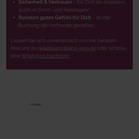
Sicherheit & Vertrauen
- für Dich da
(meistens
auch an Sonn- und Feiertagen)
Rundum gutes Gefühl für Dich
- ab der
Buchung die Vorfreude genießen
Lassen Sie sich unverbindlich von mir beraten!
Mail uns an
reisebuero@klick-weg.de
oder schicke
eine
WhatsApp Nachricht.
Anzeige