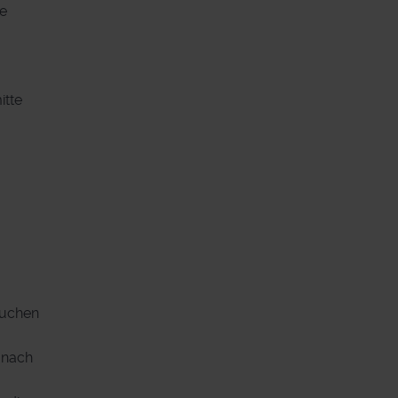
ie
itte
suchen
e nach