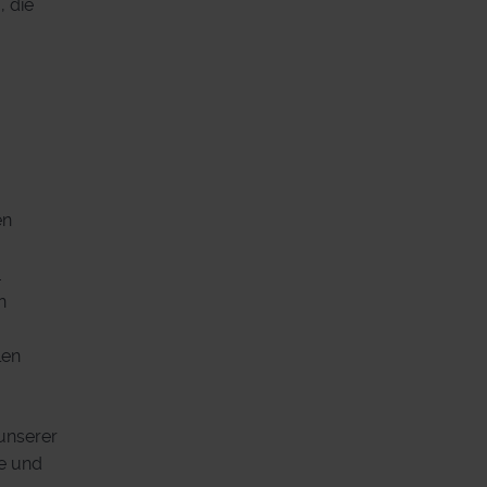
, die
en
.
n
len
unserer
te und