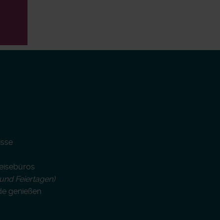
isse
Reisebüros
und Feiertagen)
de genießen