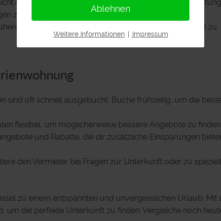
nsicht der Ferienwohnungen an, um mehr über die Ausstattung
Ablehnen
en zu erfahren.
rüherer Gäste, um ein realistisches Bild von der Unterkunft zu
Weitere Informationen
|
Impressum
Ferienwohnung
n sind oft schnell ausgebucht. Buche frühzeitig, um die best
daten flexibel, um möglicherweise bessere Angebote zu finden
angebote und Rabatte, die dir zusätzliche Einsparungen biete
tiere den Vermieter bei Fragen zur Unterkunft oder zu speziel
üssel zu einem entspannten und unvergesslichen Urlaub. Mit 
, um die perfekte Unterkunft zu finden. Vergleiche noch heu