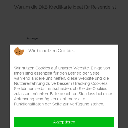
Warum die DKB Kreditkarte ideal für Reisende ist
Anzeige
Wir benutzen Cookies
Wir nutzen Cookies auf unserer Website. Einige von
ihnen sind essenziell für den Betrieb der Seite,
während andere uns helfen, diese Website und die
Nutzererfahrung zu verbessern (Tracking Cookies).
Sie können selbst entscheiden, ob Sie die Cookies
zulassen möchten. Bitte beachten Sie, dass bei einer
Ablehnung womöglich nicht mehr alle
Funktionalitäten der Seite zur Verfügung stehen.
Akzeptieren