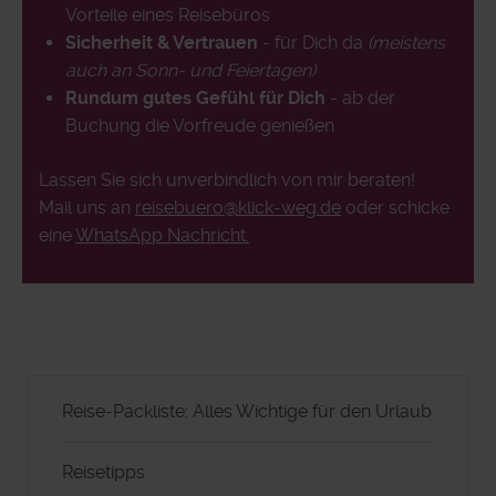
Vorteile eines Reisebüros
Sicherheit & Vertrauen
- für Dich da
(meistens
auch an Sonn- und Feiertagen)
Rundum gutes Gefühl für Dich
- ab der
Buchung die Vorfreude genießen
Lassen Sie sich unverbindlich von mir beraten!
Mail uns an
reisebuero@klick-weg.de
oder schicke
eine
WhatsApp Nachricht.
Reise-Packliste: Alles Wichtige für den Urlaub
Reisetipps