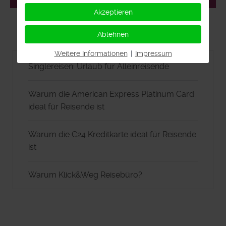
Akzeptieren
Ablehnen
Weitere Informationen
|
Impressum
Singlereisen: Urlaub für Alleinreisende
Warum die American Express Platinum Card
ideal für Reisende ist
Warum die C24 Kreditkarte ideal für Reisende
ist
Warum Klick&Weg Reisebüro?