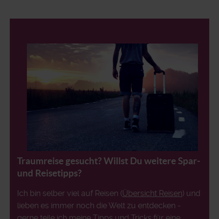
Traumreise gesucht? Willst Du weitere Spar-
und Reisetipps?
Ich bin selber viel auf Reisen (
Übersicht Reisen
) und
lieben es immer noch die Welt zu entdecken -
gerne teile ich meine Tipps und Tricks für eine