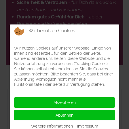
Sicherheit & Vertrauen
- für Dich da
(meistens
auch an Sonn- und Feiertagen)
Rundum gutes Gefühl für Dich
- ab der
Buchung die Vorfreude genießen
Wir benutzen Cookies
Lassen Sie sich unverbindlich von mir beraten!
Mail uns an
reisebuero@klick-weg.de
oder schicke
Wir nutzen Cookies auf unserer Website. Einige von
eine
WhatsApp Nachricht.
ihnen sind essenziell für den Betrieb der Seite,
während andere uns helfen, diese Website und die
Nutzererfahrung zu verbessern (Tracking Cookies).
Sie können selbst entscheiden, ob Sie die Cookies
zulassen möchten. Bitte beachten Sie, dass bei einer
Ablehnung womöglich nicht mehr alle
Funktionalitäten der Seite zur Verfügung stehen.
Frosch Sportreisen
Akzeptieren
Reiseversicherungen: Schutz für deinen
Ablehnen
Urlaub
Weitere Informationen
|
Impressum