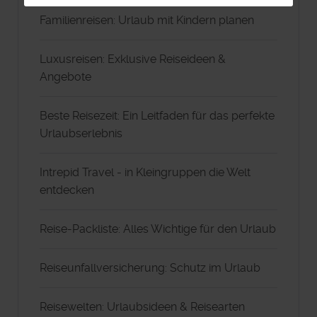
Familienreisen: Urlaub mit Kindern planen
Luxusreisen: Exklusive Reiseideen &
Angebote
Beste Reisezeit: Ein Leitfaden für das perfekte
Urlaubserlebnis
Intrepid Travel - in Kleingruppen die Welt
entdecken
Reise-Packliste: Alles Wichtige für den Urlaub
Reiseunfallversicherung: Schutz im Urlaub
Reisewelten: Urlaubsideen & Reisearten