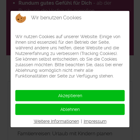
Rundum gutes Gefühl für Dich
- ab der
Buchung die Vorfreude genießen
Wir benutzen Cookies
Lassen Sie sich unverbindlich von mir beraten!
Mail uns an
reisebuero@klick-weg.de
oder schicke
Wir nutzen Cookies auf unserer Website. Einige von
eine
WhatsApp Nachricht.
ihnen sind essenziell für den Betrieb der Seite,
während andere uns helfen, diese Website und die
Nutzererfahrung zu verbessern (Tracking Cookies).
Sie können selbst entscheiden, ob Sie die Cookies
zulassen möchten. Bitte beachten Sie, dass bei einer
Ablehnung womöglich nicht mehr alle
Funktionalitäten der Seite zur Verfügung stehen.
Frosch Sportreisen
Akzeptieren
Reiseversicherungen: Schutz für deinen
Ablehnen
Urlaub
Weitere Informationen
|
Impressum
Familienreisen: Urlaub mit Kindern planen