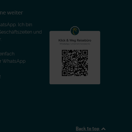
rne weiter
atsApp. Ich bin
Geschäftszeiten und
.
einfach
er WhatsApp
e
Back to top