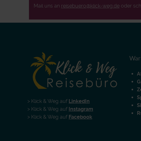
Mail uns an
reisebuero@klick-weg.de
oder sch
Waru
A
G
Z
S
> Klick & Weg auf
LinkedIn
S
> Klick & Weg auf
Instagram
R
> Klick & Weg auf
Facebook