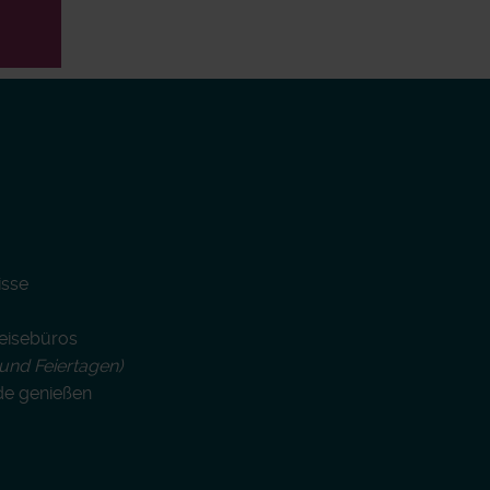
isse
Reisebüros
und Feiertagen)
de genießen