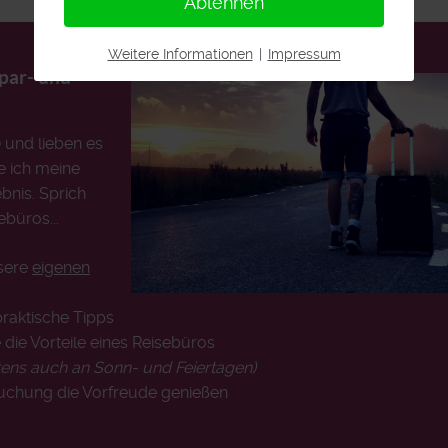
Ablehnen
Weitere Informationen
|
Impressum
Spar- und
) und lieben es
e ich meine
bnis. Sprich
ebüros...
nsere
eigenen
praktische Tipps
 die Vorteile eines Reisebüros
tens auch an Sonn- und Feiertagen)
Buchung die Vorfreude genießen
!