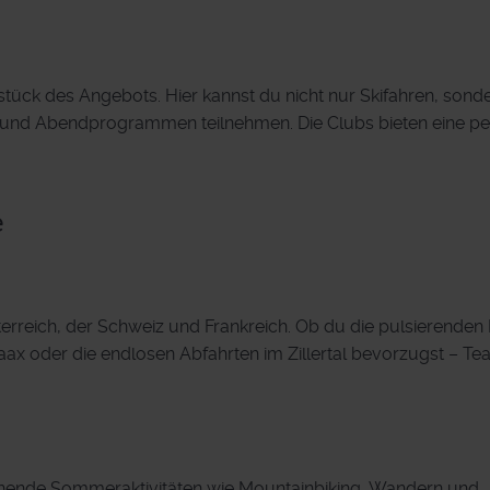
tück des Angebots. Hier kannst du nicht nur Skifahren, sond
s und Abendprogrammen teilnehmen. Die Clubs bieten eine pe
e
rreich, der Schweiz und Frankreich. Ob du die pulsierenden 
ax oder die endlosen Abfahrten im Zillertal bevorzugst – T
nnende Sommeraktivitäten wie Mountainbiking, Wandern und