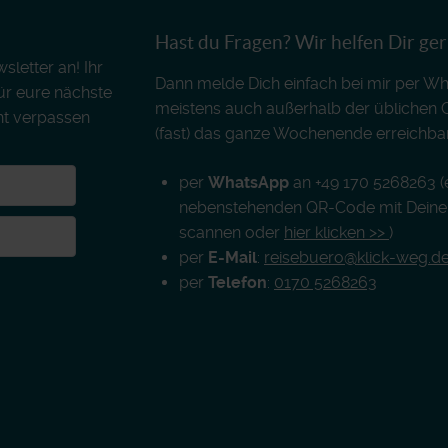
Hast du Fragen? Wir helfen Dir ge
letter an! Ihr
Dann melde Dich einfach bei mir per Wh
für eure nächste
meistens auch außerhalb der üblichen 
ht verpassen
(fast) das ganze Wochenende erreichbar
per
WhatsApp
an +49 170 5268263 (
nebenstehenden QR-Code mit Dein
scannen oder
hier klicken >>
)
per
E-Mail
:
reisebuero@klick-weg.d
per
Telefon
:
0170 5268263