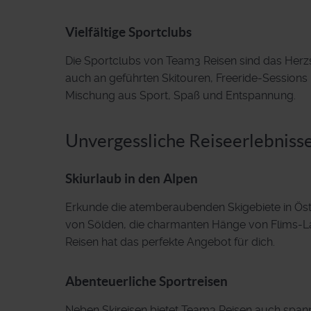
Vielfältige Sportclubs
Die Sportclubs von Team3 Reisen sind das Herzs
auch an geführten Skitouren, Freeride-Session
Mischung aus Sport, Spaß und Entspannung.
Unvergessliche Reiseerlebniss
Skiurlaub in den Alpen
Erkunde die atemberaubenden Skigebiete in Öste
von Sölden, die charmanten Hänge von Flims-La
Reisen hat das perfekte Angebot für dich.
Abenteuerliche Sportreisen
Neben Skireisen bietet Team3 Reisen auch spa