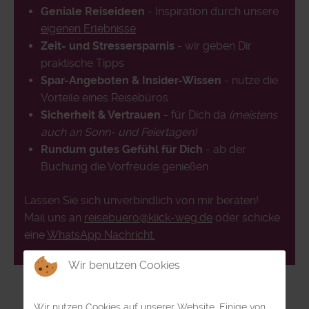
Geniale Reiseideen
- Inspiration durch unsere
eigenen Erlebnisse
Zeit- und Stressersparnis
- wir geben Dir
praktische Tipps
Spar-Angeboten & Insider-Wissen
- nutze die
Vorteile eines Reisebüros
Sicherheit & Vertrauen
- für Dich da
(meistens
auch an Sonn- und Feiertagen)
Rundum gutes Gefühl für Dich
- ab der
Buchung die Vorfreude genießen
Lassen Sie sich unverbindlich von mir beraten!
Mail uns an
reisebuero@klick-weg.de
oder schicke
eine
WhatsApp Nachricht.
Wir benutzen Cookies
Wir nutzen Cookies auf unserer Website. Einige von