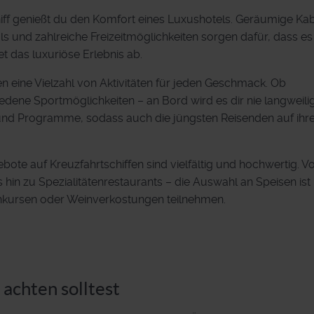
ff genießt du den Komfort eines Luxushotels. Geräumige Kab
s und zahlreiche Freizeitmöglichkeiten sorgen dafür, dass es 
et das luxuriöse Erlebnis ab.
en eine Vielzahl von Aktivitäten für jeden Geschmack. Ob
edene Sportmöglichkeiten – an Bord wird es dir nie langweilig
 und Programme, sodass auch die jüngsten Reisenden auf ihr
bote auf Kreuzfahrtschiffen sind vielfältig und hochwertig. V
hin zu Spezialitätenrestaurants – die Auswahl an Speisen ist
hkursen oder Weinverkostungen teilnehmen.
achten solltest