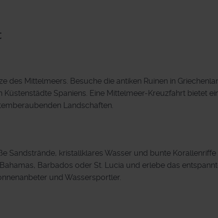
t
ze des Mittelmeers. Besuche die antiken Ruinen in Griechenlan
n Küstenstädte Spaniens. Eine Mittelmeer-Kreuzfahrt bietet ei
 atemberaubenden Landschaften.
ße Sandstrände, kristallklares Wasser und bunte Korallenriffe
e Bahamas, Barbados oder St. Lucia und erlebe das entspann
r Sonnenanbeter und Wassersportler.