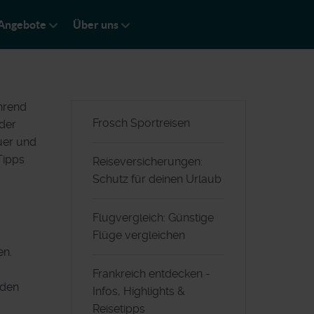
Angebote
Über uns
ährend
Frosch Sportreisen
der
uer und
Tipps
Reiseversicherungen:
Schutz für deinen Urlaub
Flugvergleich: Günstige
Flüge vergleichen
en.
Frankreich entdecken -
rden
Infos, Highlights &
Reisetipps