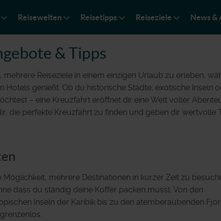
Reisewelten
Reisetipps
Reiseziele
News & 
ngebote & Tipps
t, mehrere Reiseziele in einem einzigen Urlaub zu erleben, w
otels genießt. Ob du historische Städte, exotische Inseln o
test – eine Kreuzfahrt eröffnet dir eine Welt voller Abente
ir, die perfekte Kreuzfahrt zu finden und geben dir wertvolle 
ten
 Möglichkeit, mehrere Destinationen in kurzer Zeit zu besuch
hne dass du ständig deine Koffer packen musst. Von den
tropischen Inseln der Karibik bis zu den atemberaubenden Fjo
grenzenlos.