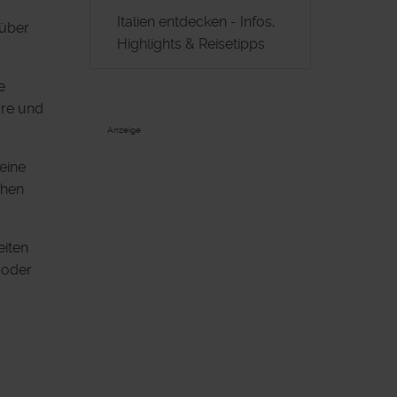
Italien entdecken - Infos,
 über
Highlights & Reisetipps
e
äre und
Anzeige
eine
chen
eiten
 oder