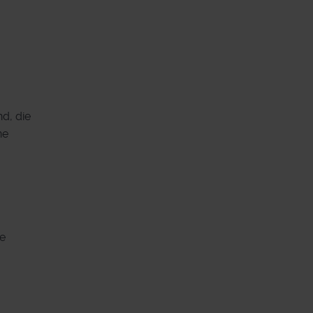
d, die
ne
te