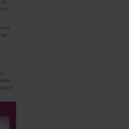
r du
en an
 nimm
 die
ro
uelle
ichen!