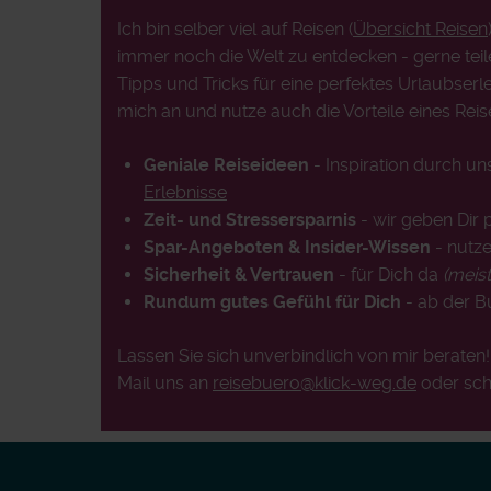
Ich bin selber viel auf Reisen (
Übersicht Reisen
immer noch die Welt zu entdecken - gerne teil
Tipps und Tricks für eine perfektes Urlaubserle
mich an und nutze auch die Vorteile eines Reis
Geniale Reiseideen
- Inspiration durch u
Erlebnisse
Zeit- und Stressersparnis
- wir geben Dir 
Spar-Angeboten & Insider-Wissen
- nutze
Sicherheit & Vertrauen
- für Dich da
(meis
Rundum gutes Gefühl für Dich
- ab der 
Lassen Sie sich unverbindlich von mir beraten
Mail uns an
reisebuero@klick-weg.de
oder sch