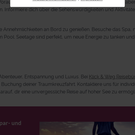
raus. Viele Reedereien bieten organisierte Ausflüge an, abe
. Informiere dich über die Sehenswürdigkeiten und Aktivität
e Annehmlichkeiten an Bord zu genießen. Besuche das Spa,
am Pool. Seetage sind perfekt, um neue Energie zu tanken und
s Abenteuer, Entspannung und Luxus. Bei
Klick & Weg Reisebü
 Buchung deiner Traumkreuzfahrt. Kontaktiere uns für individ
arauf, dir eine unvergessliche Reise auf hoher See zu ermögl
Spar- und