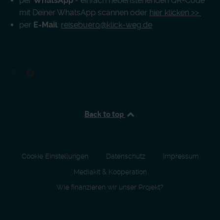
per
WhatsApp
- einfach nebenstehenden QR-Code
mit Deiner WhatsApp scannen oder
hier klicken >>
per
E-Mail
:
reisebuero@klick-weg.de
Back to top
Cookie Einstellungen
Datenschutz
Impressum
Mediakit & Kooperation
Wie finanzieren wir unser Projekt?