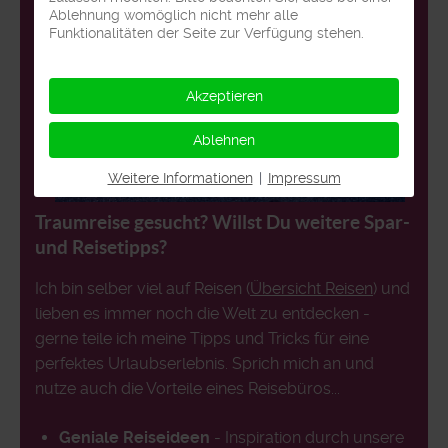
Ablehnung womöglich nicht mehr alle
Funktionalitäten der Seite zur Verfügung stehen.
Akzeptieren
Ablehnen
Weitere Informationen
|
Impressum
Traumreise gesucht? Willst Du weitere Spar-
und Reisetipps?
Ich bin selber viel auf Reisen (
Übersicht Reisen
) und
lieben es immer noch die Welt zu entdecken -
gerne teile ich meine Tipps und Tricks für eine
perfektes Urlaubserlebnis. Sprich mich an und
nutze auch die Vorteile eines Reisebüros...
Geniale Reiseideen
- Inspiration durch unsere