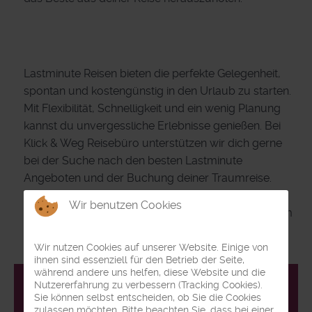
Lastminute Reisen bieten die perfekte Gelegenheit,
spontan und kostengünstig in den Urlaub zu starten.
Mit Flexibilität, Schnelligkeit und ein wenig Planung
kannst du unvergessliche Erlebnisse genießen. Bei
Klick & Weg Reisebüro unterstützen wir dich gerne
bei der Suche nach den besten Lastminute
Angeboten und der Buchung deiner Traumreise.
Kontaktiere uns für individuelle Beratung und
Wir benutzen Cookies
exklusive Tipps – wir freuen uns darauf, dir zu einem
spontanen Abenteuer zu verhelfen!
Wir nutzen Cookies auf unserer Website. Einige von
ihnen sind essenziell für den Betrieb der Seite,
während andere uns helfen, diese Website und die
Nutzererfahrung zu verbessern (Tracking Cookies).
Sie können selbst entscheiden, ob Sie die Cookies
zulassen möchten. Bitte beachten Sie, dass bei einer