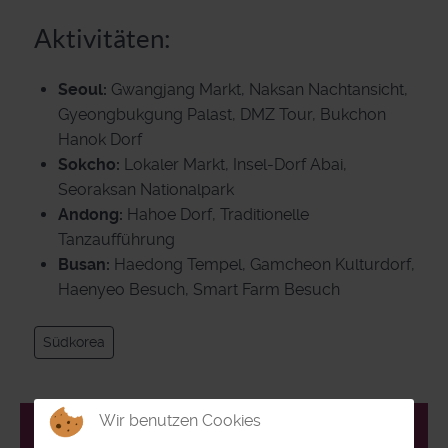
Aktivitäten:
Seoul:
Gwangjang Markt, Naksan Nachtansicht,
Gyeongbukgung Palast, DMZ Tour, Bukchon
Hanok Dorf
Sokcho:
Lokaler Markt, Insel-Dorf Abai,
Seoraksan Nationalpark
Andong:
Hahoe Dorf, Traditionelle
Tanzaufführung
Busan:
Haedong Tempel, Gamcheon Kulturdorf,
Haenyeo Besuch, Smart Farm Besuch
Südkorea
Wir benutzen Cookies