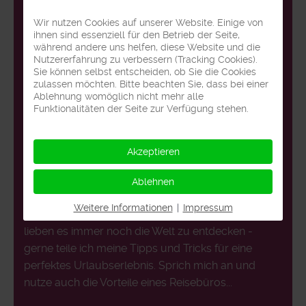
Wir nutzen Cookies auf unserer Website. Einige von
ihnen sind essenziell für den Betrieb der Seite,
während andere uns helfen, diese Website und die
Nutzererfahrung zu verbessern (Tracking Cookies).
Sie können selbst entscheiden, ob Sie die Cookies
zulassen möchten. Bitte beachten Sie, dass bei einer
Ablehnung womöglich nicht mehr alle
Funktionalitäten der Seite zur Verfügung stehen.
Akzeptieren
Traumreise gesucht? Willst Du weitere Spar-
Ablehnen
und Reisetipps?
Weitere Informationen
|
Impressum
Ich bin selber viel auf Reisen (
Übersicht Reisen
) und
lieben es immer noch die Welt zu entdecken -
gerne teile ich meine Tipps und Tricks für eine
perfektes Urlaubserlebnis. Sprich mich an und
nutze auch die Vorteile eines Reisebüros...