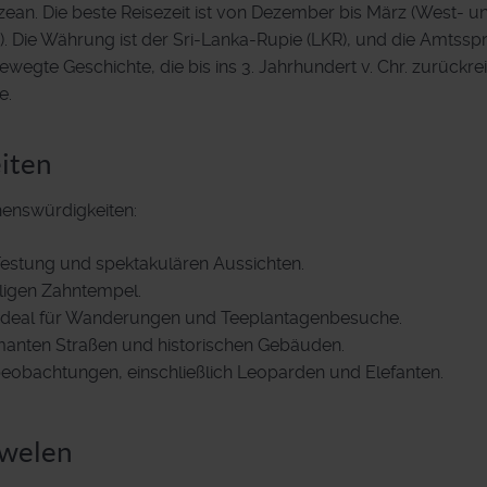
Ozean. Die beste Reisezeit ist von Dezember bis März (West- u
. Die Währung ist der Sri-Lanka-Rupie (LKR), und die Amtss
bewegte Geschichte, die bis ins 3. Jahrhundert v. Chr. zurückre
e.
iten
henswürdigkeiten:
 Festung und spektakulären Aussichten.
iligen Zahntempel.
, ideal für Wanderungen und Teeplantagenbesuche.
rmanten Straßen und historischen Gebäuden.
erbeobachtungen, einschließlich Leoparden und Elefanten.
uwelen