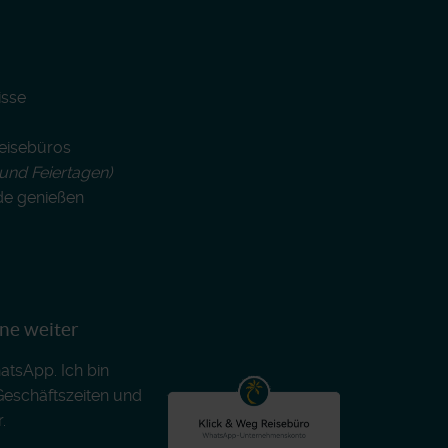
isse
Reisebüros
und Feiertagen)
de genießen
rne weiter
atsApp. Ich bin
Geschäftszeiten und
.