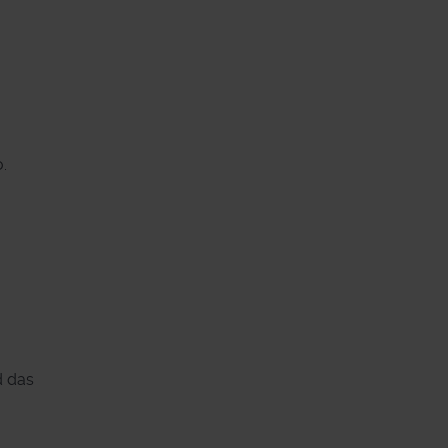
.
d das