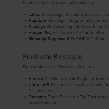
Entdecke Sri Lankas versteckte Schätze:
Jaffna
: Eine weniger besuchte Region mit re
Haputale
: Ein ruhiges Bergdorf mit atembe
Kalpitiya
: Ein Geheimtipp für Kitesurfer und
Arugam Bay
: Ein Paradies für Surfer mit e
Sinharaja-Regenwald
: Ein UNESCO-Weltnatu
Praktische Reisetipps
Für eine stressfreie Reise nach Sri Lanka:
Anreise
: Der internationale Flughafen Band
Unterkunft
: Eine breite Auswahl an Unterkü
Gästehäusern.
Transport
: Züge, Busse und Tuk-Tuks sind gän
beliebte Option.