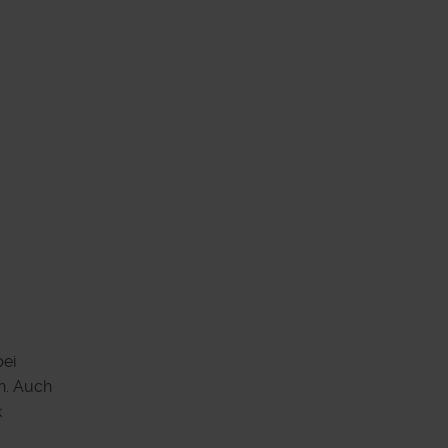
bei
h. Auch
k