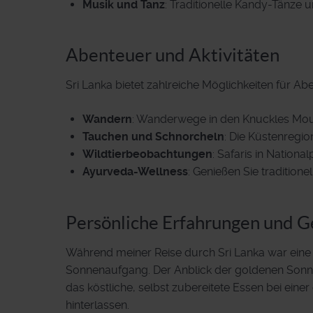
Musik und Tanz
: Traditionelle Kandy-Tänze
Abenteuer und Aktivitäten
Sri Lanka bietet zahlreiche Möglichkeiten für Ab
Wandern
: Wanderwege in den Knuckles Moun
Tauchen und Schnorcheln
: Die Küstenregi
Wildtierbeobachtungen
: Safaris in Nation
Ayurveda-Wellness
: Genießen Sie traditio
Persönliche Erfahrungen und G
Während meiner Reise durch Sri Lanka war eine 
Sonnenaufgang. Der Anblick der goldenen Sonn
das köstliche, selbst zubereitete Essen bei eine
hinterlassen.