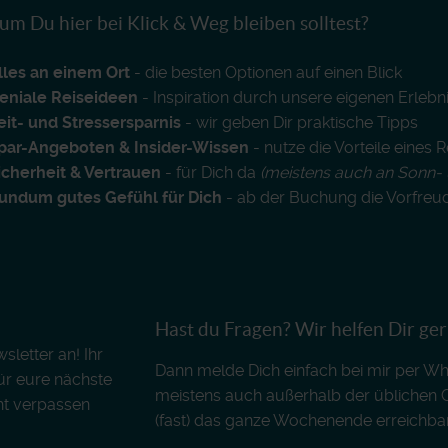
m Du hier bei Klick & Weg bleiben solltest?
lles an einem Ort
- die besten Optionen auf einen Blick
eniale Reiseideen
- Inspiration durch unsere eigenen Erlebn
eit- und Stressersparnis
- wir geben Dir praktische Tipps
par-Angeboten & Insider-Wissen
- nutze die Vorteile eines 
icherheit & Vertrauen
- für Dich da
(meistens auch an Sonn- 
undum gutes Gefühl für Dich
- ab der Buchung die Vorfreu
Hast du Fragen? Wir helfen Dir ge
letter an! Ihr
Dann melde Dich einfach bei mir per Wh
für eure nächste
meistens auch außerhalb der üblichen 
ht verpassen
(fast) das ganze Wochenende erreichbar