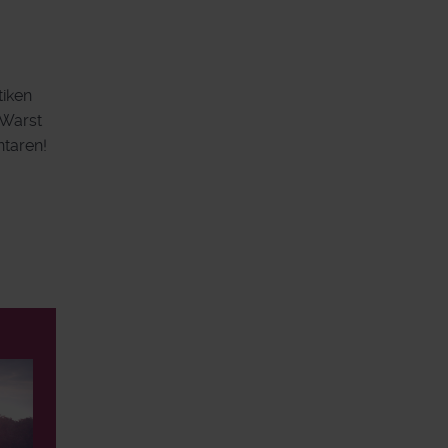
tiken
 Warst
ntaren!