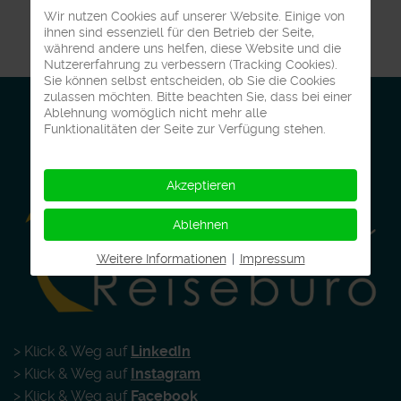
Wir nutzen Cookies auf unserer Website. Einige von
ihnen sind essenziell für den Betrieb der Seite,
während andere uns helfen, diese Website und die
Nutzererfahrung zu verbessern (Tracking Cookies).
Sie können selbst entscheiden, ob Sie die Cookies
zulassen möchten. Bitte beachten Sie, dass bei einer
Ablehnung womöglich nicht mehr alle
Funktionalitäten der Seite zur Verfügung stehen.
Akzeptieren
Ablehnen
Weitere Informationen
|
Impressum
> Klick & Weg auf
LinkedIn
> Klick & Weg auf
Instagram
> Klick & Weg auf
Facebook