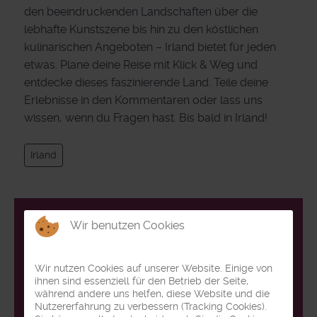
den beeindruckenden Landschaften über die
lebhafte Kunstszene bis hin zu den köstlichen
kulinarischen Angeboten – Irland bietet für jeden
etwas. Plane deine Reise mit Klick & Weg und
entdecke dieses faszinierende Land. Teile deine
Erlebnisse in den Kommentaren oder lass uns
wissen, wenn du Fragen hast. Bis bald in Irland!
Irland
Wir benutzen Cookies
Wir nutzen Cookies auf unserer Website. Einige von
ihnen sind essenziell für den Betrieb der Seite,
während andere uns helfen, diese Website und die
Nutzererfahrung zu verbessern (Tracking Cookies).