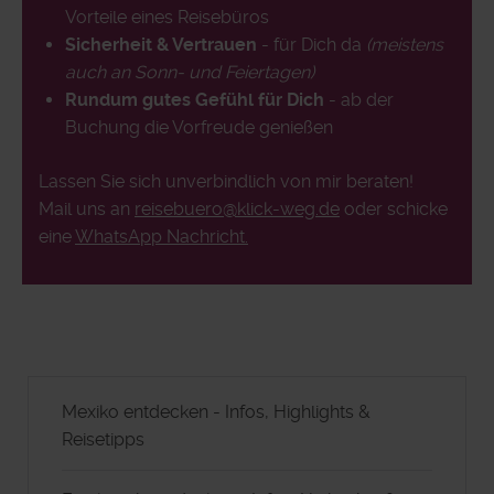
Vorteile eines Reisebüros
Sicherheit & Vertrauen
- für Dich da
(meistens
auch an Sonn- und Feiertagen)
Rundum gutes Gefühl für Dich
- ab der
Buchung die Vorfreude genießen
Lassen Sie sich unverbindlich von mir beraten!
Mail uns an
reisebuero@klick-weg.de
oder schicke
eine
WhatsApp Nachricht.
Mexiko entdecken - Infos, Highlights &
Reisetipps