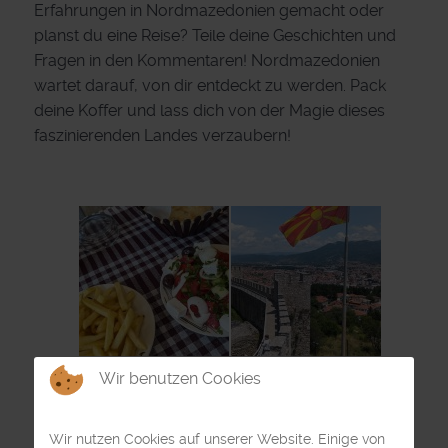
Erfahrungen in Nordmazedonien gemacht oder
planst du eine Reise? Teile deine Geschichten und
Fragen in den Kommentaren! Nordmazedonien
wartet darauf, von dir entdeckt zu werden. Pack
deine Koffer und lass dich von der Magie dieses
faszinierenden Landes verzaubern!
Wir benutzen Cookies
Wir nutzen Cookies auf unserer Website. Einige von