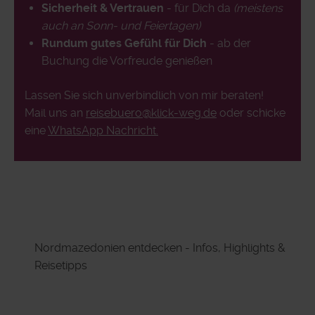
Sicherheit & Vertrauen
- für Dich da
(meistens
auch an Sonn- und Feiertagen)
Rundum gutes Gefühl für Dich
- ab der
Buchung die Vorfreude genießen
Lassen Sie sich unverbindlich von mir beraten!
Mail uns an
reisebuero@klick-weg.de
oder schicke
eine
WhatsApp Nachricht.
Nordmazedonien entdecken - Infos, Highlights &
Reisetipps