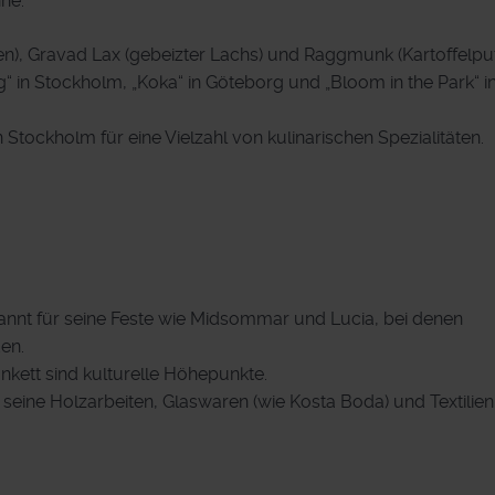
ne:
en), Gravad Lax (gebeizter Lachs) und Raggmunk (Kartoffelpuf
 in Stockholm, „Koka“ in Göteborg und „Bloom in the Park“ i
tockholm für eine Vielzahl von kulinarischen Spezialitäten.
nnt für seine Feste wie Midsommar und Lucia, bei denen
den.
ett sind kulturelle Höhepunkte.
eine Holzarbeiten, Glaswaren (wie Kosta Boda) und Textilien