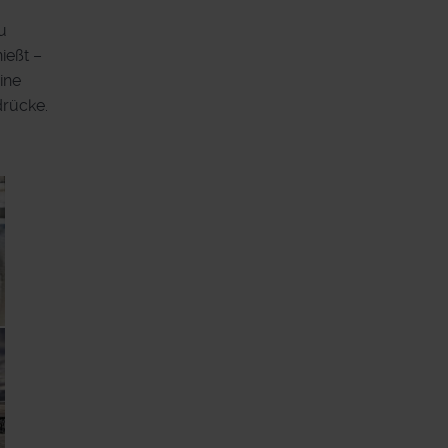
u
ießt –
ine
drücke.