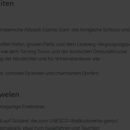
iten
 malerische Altstadt (Gamla Stan), das königliche Schloss und
großen Hafen, grünen Parks und dem Liseberg-Vergnügungsp
, wie dem Turning Torso, und der ikonischen Öresundbrücke.
g der Nordlichter und für Winterabenteuer wie
inen, schönen Stränden und charmanten Dörfern.
uwelen
zigartige Erlebnisse:
tadt auf Gotland, die zum UNESCO-Weltkulturerbe gehört.
tionalpark, ideal zum Kajakfahren und Tauchen.