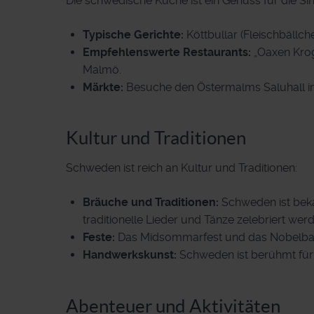
Die schwedische Küche ist ein Genuss für die Sin
Typische Gerichte:
Köttbullar (Fleischbällch
Empfehlenswerte Restaurants:
„Oaxen Krog“
Malmö.
Märkte:
Besuche den Östermalms Saluhall in S
Kultur und Traditionen
Schweden ist reich an Kultur und Traditionen:
Bräuche und Traditionen:
Schweden ist beka
traditionelle Lieder und Tänze zelebriert wer
Feste:
Das Midsommarfest und das Nobelbank
Handwerkskunst:
Schweden ist berühmt für s
Abenteuer und Aktivitäten