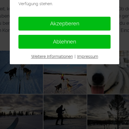
Verfügung stehen.
it, kultureller Schätze und herzlicher Gastfreundschaft. Ob d
ubende Landschaften erkundest oder die köstliche Küche gen
u bereits Erfahrungen in Schweden gemacht oder planst du e
Akzeptieren
en Kommentaren! Wir freuen uns auf deine Erlebnisse und Ein
Ablehnen
Weitere Informationen
|
Impressum