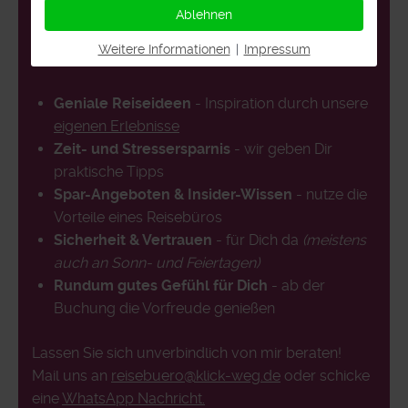
gerne teile ich meine Tipps und Tricks für eine
Ablehnen
perfektes Urlaubserlebnis. Sprich mich an und
Weitere Informationen
|
Impressum
nutze auch die Vorteile eines Reisebüros...
Geniale Reiseideen
- Inspiration durch unsere
eigenen Erlebnisse
Zeit- und Stressersparnis
- wir geben Dir
praktische Tipps
Spar-Angeboten & Insider-Wissen
- nutze die
Vorteile eines Reisebüros
Sicherheit & Vertrauen
- für Dich da
(meistens
auch an Sonn- und Feiertagen)
Rundum gutes Gefühl für Dich
- ab der
Buchung die Vorfreude genießen
Lassen Sie sich unverbindlich von mir beraten!
Mail uns an
reisebuero@klick-weg.de
oder schicke
eine
WhatsApp Nachricht.