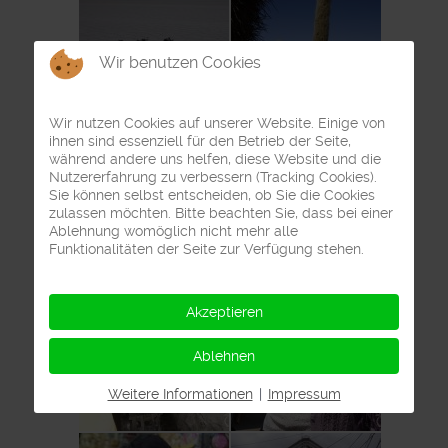
Wir benutzen Cookies
Wir nutzen Cookies auf unserer Website. Einige von
ihnen sind essenziell für den Betrieb der Seite,
während andere uns helfen, diese Website und die
Nutzererfahrung zu verbessern (Tracking Cookies).
Sie können selbst entscheiden, ob Sie die Cookies
zulassen möchten. Bitte beachten Sie, dass bei einer
Ablehnung womöglich nicht mehr alle
Funktionalitäten der Seite zur Verfügung stehen.
Akzeptieren
Ablehnen
Weitere Informationen
|
Impressum