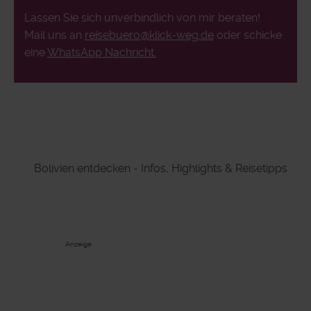
Lassen Sie sich unverbindlich von mir beraten!
Mail uns an
reisebuero@klick-weg.de
oder schicke
eine
WhatsApp Nachricht.
Bolivien entdecken - Infos, Highlights & Reisetipps
Anzeige