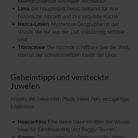
beeindruckender kolonialer Architektur.
Lima
: Die Hauptstadt Perus, bekannt für ihre
historische Altstadt und ihre exquisite Küche.
Nazca-Linien
: Mysteriöse Geoglyphen in der
Wüste, die nur aus der Luft vollständig sichtbar
sind.
Titicacasee
: Der höchste schiffbare See der Welt,
Heimat der schwimmenden Inseln der Uros.
Geheimtipps und versteckte
Juwelen
Abseits der bekannten Pfade bietet Peru einzigartige
Erlebnisse:
Huacachina
: Eine kleine Oase inmitten der Wüste,
ideal für Sandboarding und Buggy-Touren.
Kuelap
: Eine präinkaische Festung in den Anden,