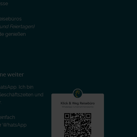
isse
Reisebüros
und Feiertagen)
de genießen
rne weiter
atsApp. Ich bin
Geschäftszeiten und
.
einfach
er WhatsApp