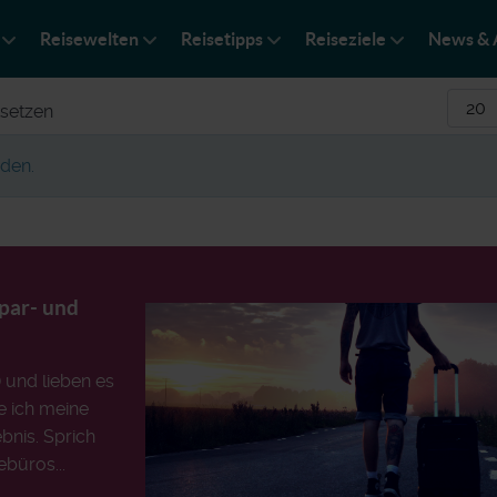
Reisewelten
Reisetipps
Reiseziele
News & 
Anzei
setzen
den.
Spar- und
) und lieben es
e ich meine
bnis. Sprich
ebüros...