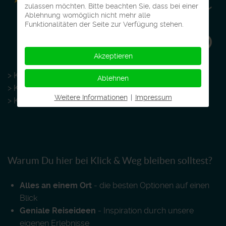
zulassen möchten. Bitte beachten Sie, dass bei einer
Ablehnung womöglich nicht mehr alle
Funktionalitäten der Seite zur Verfügung stehen.
Akzeptieren
> Klick & Weg auf
LinkedIn
Ablehnen
> Klick & Weg auf
Instagram
Weitere Informationen
|
Impressum
> Klick & Weg auf
Facebook
Warum Du hier bei Klick & Weg bleiben solltest?
Alles an einem Ort
- die besten Optionen auf einen
Blick
Geniale Reiseideen
- Inspiration durch unsere
eigenen Erlebnisse