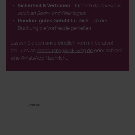
Sicherheit & Vertrauen
- für Dich da
(meistens
auch an Sonn- und Feiertagen)
Rundum gutes Gefühl für Dich
- ab der
Buchung die Vorfreude genießen
Lassen Sie sich unverbindlich von mir beraten!
Mail uns an
reisebuero@klick-weg.de
oder schicke
eine
WhatsApp Nachricht.
Anzeige