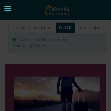
Teil des Titels eingeben
Zurücksetzen
FILTER
Anzeige #
Information
Es wurden keine passenden
Einträge gefunden.