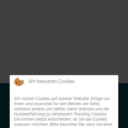
Wir benutzen Cookies
Wir nutzen Cookies auf unserer Website. Einige von
ihnen sind essenziell für den Betrieb der Seite,
während andere uns helfen, diese Website und die
Nutzererfahrung zu verbessern (Tracking Cookies).
Sie können selbst entscheiden, ob Sie die Cookies
zulassen möchten. Bitte beachten Sie, dass bei einer