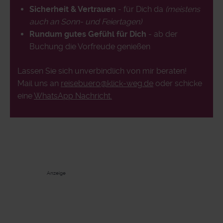
Sicherheit & Vertrauen
- für Dich da
(meistens
auch an Sonn- und Feiertagen)
Rundum gutes Gefühl für Dich
- ab der
Buchung die Vorfreude genießen
Lassen Sie sich unverbindlich von mir beraten!
Mail uns an
reisebuero@klick-weg.de
oder schicke
eine
WhatsApp Nachricht.
Anzeige