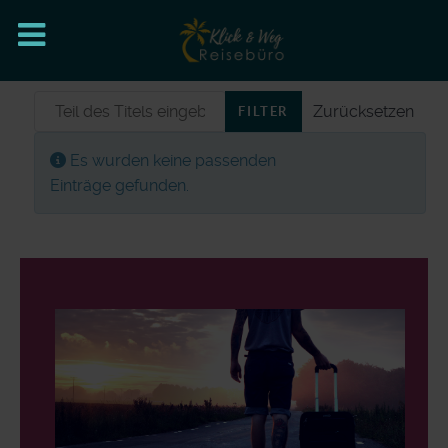
Teil des Titels eingeben
Zurücksetzen
FILTER
Anzeige #
Information
Es wurden keine passenden
Einträge gefunden.