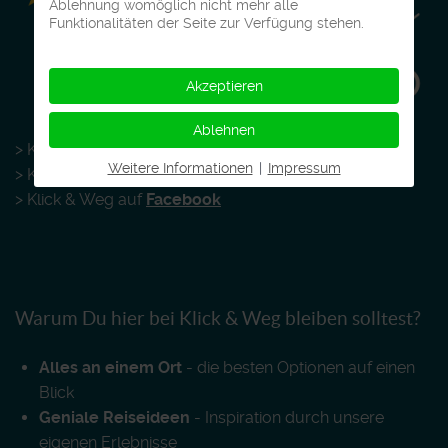
Ablehnung womöglich nicht mehr alle
Funktionalitäten der Seite zur Verfügung stehen.
Akzeptieren
Ablehnen
> Klick & Weg auf
LinkedIn
Weitere Informationen
|
Impressum
> Klick & Weg auf
Instagram
> Klick & Weg auf
Facebook
Warum Du hier bei Klick & Weg bleiben solltest?
Alles an einem Ort
- die besten Optionen auf einen
Blick
Geniale Reiseideen
- Inspiration durch unsere
eigenen Erlebnisse