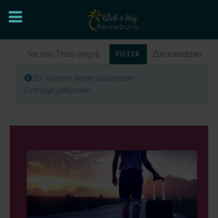
Teil des Titels eingeben
Zurücksetzen
FILTER
Anzeige #
Information
Es wurden keine passenden
Einträge gefunden.