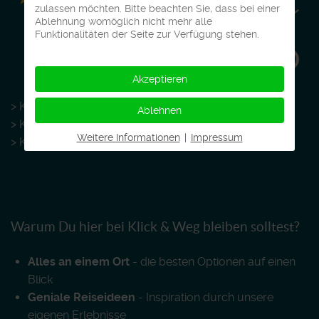
zulassen möchten. Bitte beachten Sie, dass bei einer
Ablehnung womöglich nicht mehr alle
Funktionalitäten der Seite zur Verfügung stehen.
Akzeptieren
> Klick & Weg auf
LinkedIn
Ablehnen
> Klick & Weg auf
Instagram
Weitere Informationen
|
Impressum
> Klick & Weg auf
Facebook
Warum Du hier bei Klick & Weg bleiben solltest?
Alles an einem Ort
- die besten Optionen auf einen
Blick
Geniale Reiseideen
- Inspiration durch unsere
eigenen Erlebnisse