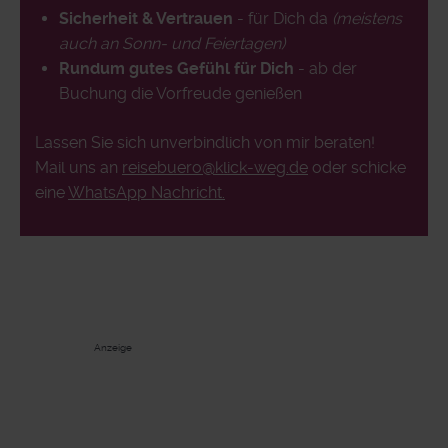
Sicherheit & Vertrauen
- für Dich da
(meistens
auch an Sonn- und Feiertagen)
Rundum gutes Gefühl für Dich
- ab der
Buchung die Vorfreude genießen
Lassen Sie sich unverbindlich von mir beraten!
Mail uns an
reisebuero@klick-weg.de
oder schicke
eine
WhatsApp Nachricht.
Anzeige