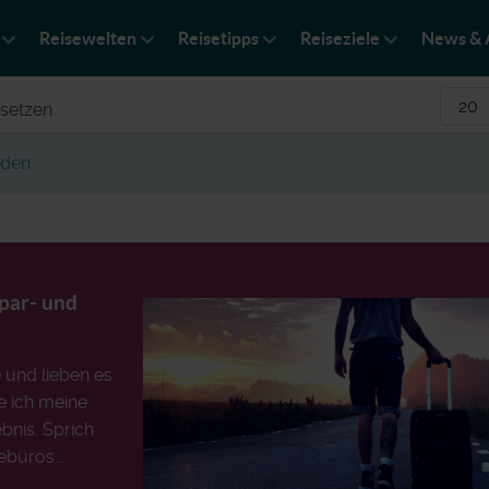
Reisewelten
Reisetipps
Reiseziele
News & 
Anzei
setzen
den.
Spar- und
) und lieben es
e ich meine
bnis. Sprich
ebüros...