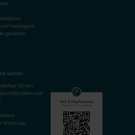
isse
Reisebüros
und Feiertagen)
de genießen
rne weiter
atsApp. Ich bin
Geschäftszeiten und
.
einfach
er WhatsApp