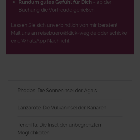
Rundum gutes Gefühl für Dich
- ab der
Buchung die Vorfreude genießen
Lassen Sie sich unverbindlich von mir beraten!
Mail uns an
reisebuero@klick-weg.de
oder schicke
eine
WhatsApp Nachricht.
Rhodos: Die Sonneninsel der Ägäis
Lanzarote: Die Vulkaninsel der Kanaren
Teneriffa: Die Insel der unbegrenzten
Möglichkeiten