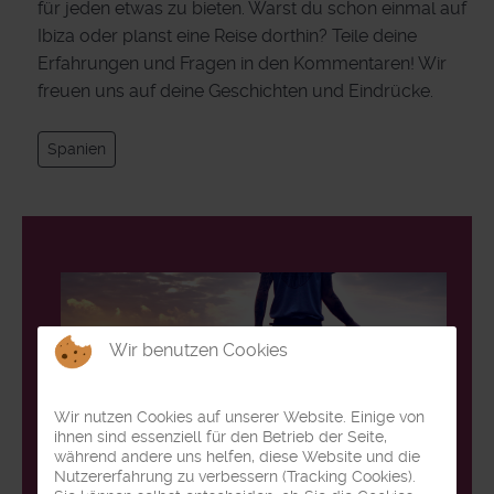
für jeden etwas zu bieten. Warst du schon einmal auf
Ibiza oder planst eine Reise dorthin? Teile deine
Erfahrungen und Fragen in den Kommentaren! Wir
freuen uns auf deine Geschichten und Eindrücke.
Spanien
Wir benutzen Cookies
Wir nutzen Cookies auf unserer Website. Einige von
ihnen sind essenziell für den Betrieb der Seite,
während andere uns helfen, diese Website und die
Nutzererfahrung zu verbessern (Tracking Cookies).