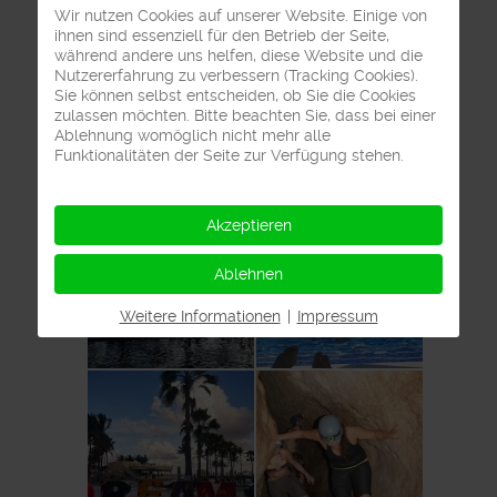
Wir nutzen Cookies auf unserer Website. Einige von
ihnen sind essenziell für den Betrieb der Seite,
während andere uns helfen, diese Website und die
Nutzererfahrung zu verbessern (Tracking Cookies).
Sie können selbst entscheiden, ob Sie die Cookies
zulassen möchten. Bitte beachten Sie, dass bei einer
Ablehnung womöglich nicht mehr alle
Funktionalitäten der Seite zur Verfügung stehen.
Akzeptieren
Ablehnen
Weitere Informationen
|
Impressum