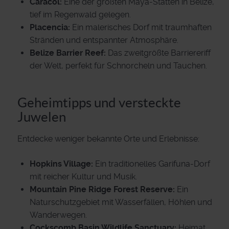
Caracol:
Eine der größten Maya-Stätten in Belize,
tief im Regenwald gelegen.
Placencia:
Ein malerisches Dorf mit traumhaften
Stränden und entspannter Atmosphäre.
Belize Barrier Reef:
Das zweitgrößte Barriereriff
der Welt, perfekt für Schnorcheln und Tauchen.
Geheimtipps und versteckte
Juwelen
Entdecke weniger bekannte Orte und Erlebnisse:
Hopkins Village:
Ein traditionelles Garifuna-Dorf
mit reicher Kultur und Musik.
Mountain Pine Ridge Forest Reserve:
Ein
Naturschutzgebiet mit Wasserfällen, Höhlen und
Wanderwegen.
Cockscomb Basin Wildlife Sanctuary:
Heimat