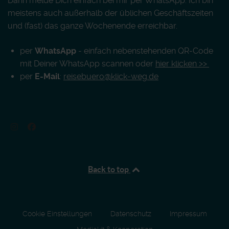
Dann melde Dich einfach bei mir per WhatsApp. Ich bin
meistens auch außerhalb der üblichen Geschäftszeiten
und (fast) das ganze Wochenende erreichbar.
per
WhatsApp
- einfach nebenstehenden QR-Code
mit Deiner WhatsApp scannen oder
hier klicken >>
per
E-Mail
:
reisebuero@klick-weg.de
Back to top
Cookie Einstellungen
Datenschutz
Impressum