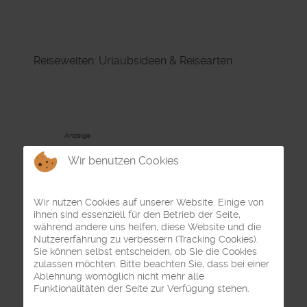
Reisewelten: Urlaubsideen & Reisearten
Anzeige
Wir benutzen Cookies
Wir nutzen Cookies auf unserer Website. Einige von
ihnen sind essenziell für den Betrieb der Seite,
während andere uns helfen, diese Website und die
Nutzererfahrung zu verbessern (Tracking Cookies).
Sie können selbst entscheiden, ob Sie die Cookies
zulassen möchten. Bitte beachten Sie, dass bei einer
Ablehnung womöglich nicht mehr alle
Funktionalitäten der Seite zur Verfügung stehen.