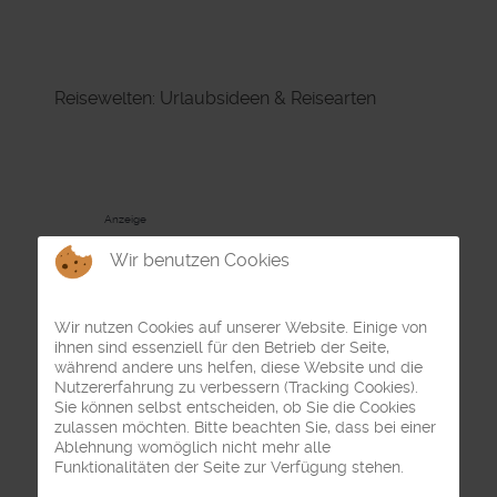
Reisewelten: Urlaubsideen & Reisearten
Anzeige
Wir benutzen Cookies
Wir nutzen Cookies auf unserer Website. Einige von
ihnen sind essenziell für den Betrieb der Seite,
während andere uns helfen, diese Website und die
Nutzererfahrung zu verbessern (Tracking Cookies).
Sie können selbst entscheiden, ob Sie die Cookies
zulassen möchten. Bitte beachten Sie, dass bei einer
Ablehnung womöglich nicht mehr alle
Funktionalitäten der Seite zur Verfügung stehen.